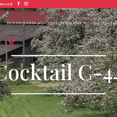
urcet.fr
E
NOS PRODUITS
VISITEZ DOMAINE
NOTRE GÎT
S
Cocktail C-4