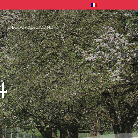
E
DÉCOUVRIR L’ORNE
4