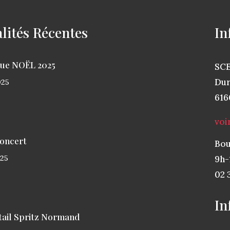
lités Récentes
In
ue NOËL 2025
SCE
Dur
25
616
voi
concert
Bou
9h-
25
02 
In
tail Spritz Normand