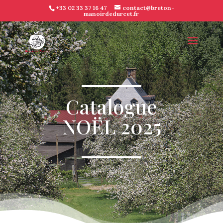
+33 02 33 37 16 47
contact@breton-
manoirdedurcet.fr
Catalogue
NOËL 2025