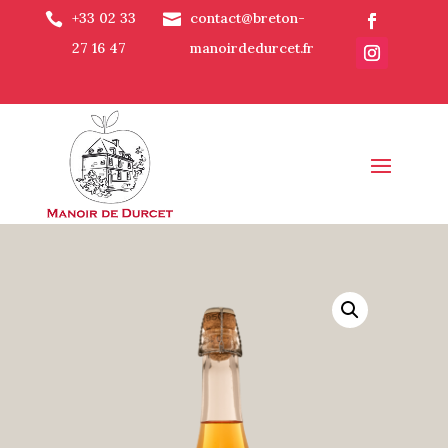
+33 02 33
contact@breton-


27 16 47
manoirdedurcet.fr